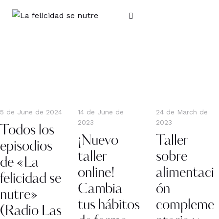
5 de June de 2024
14 de June de
24 de March de
2023
2023
Todos los
¡Nuevo
Taller
episodios
taller
sobre
de «La
online!
alimentaci
felicidad se
Cambia
ón
nutre»
tus hábitos
compleme
(Radio Las