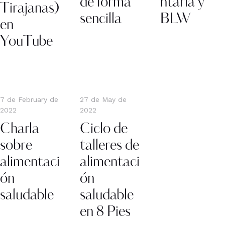
de forma
ntaria y
Tirajanas)
sencilla
BLW
en
YouTube
7 de February de
27 de May de
2022
2022
Charla
Ciclo de
sobre
talleres de
alimentaci
alimentaci
ón
ón
saludable
saludable
en 8 Pies